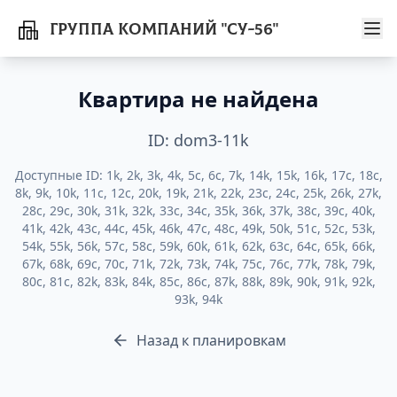
Группа компаний "СУ-56"
Квартира не найдена
ID:
dom3-11k
Доступные ID:
1k, 2k, 3k, 4k, 5c, 6c, 7k, 14k, 15k, 16k, 17c, 18c,
8k, 9k, 10k, 11c, 12c, 20k, 19k, 21k, 22k, 23c, 24c, 25k, 26k, 27k,
28c, 29c, 30k, 31k, 32k, 33c, 34c, 35k, 36k, 37k, 38c, 39c, 40k,
41k, 42k, 43c, 44c, 45k, 46k, 47c, 48c, 49k, 50k, 51c, 52c, 53k,
54k, 55k, 56k, 57c, 58c, 59k, 60k, 61k, 62k, 63c, 64c, 65k, 66k,
67k, 68k, 69c, 70c, 71k, 72k, 73k, 74k, 75c, 76c, 77k, 78k, 79k,
80c, 81c, 82k, 83k, 84k, 85c, 86c, 87k, 88k, 89k, 90k, 91k, 92k,
93k, 94k
Назад к планировкам