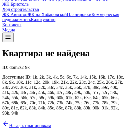
ЖК Бристоль
Ход строительства
ЖК Авиатор
ЖК на Хабаровской
Планировки
Коммерческая
недвижимость
Калькулятор
Контакты
Медиа
Квартира не найдена
ID:
dom2s2-9k
Доступные ID:
1k, 2k, 3k, 4k, 5c, 6c, 7k, 14k, 15k, 16k, 17c, 18c,
8k, 9k, 10k, 11c, 12c, 20k, 19k, 21k, 22k, 23c, 24c, 25k, 26k, 27k,
28c, 29c, 30k, 31k, 32k, 33c, 34c, 35k, 36k, 37k, 38c, 39c, 40k,
41k, 42k, 43c, 44c, 45k, 46k, 47c, 48c, 49k, 50k, 51c, 52c, 53k,
54k, 55k, 56k, 57c, 58c, 59k, 60k, 61k, 62k, 63c, 64c, 65k, 66k,
67k, 68k, 69c, 70c, 71k, 72k, 73k, 74k, 75c, 76c, 77k, 78k, 79k,
80c, 81c, 82k, 83k, 84k, 85c, 86c, 87k, 88k, 89k, 90k, 91k, 92k,
93k, 94k
Назад к планировкам