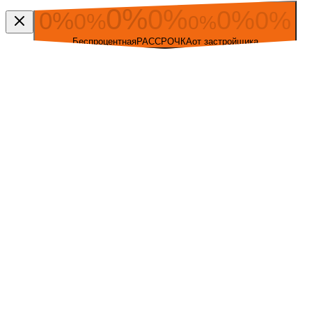
0
%
0
%
0
%
0
%
0
%
0
%
0
%
Беспроцентная
РАССРОЧКА
от застройщика